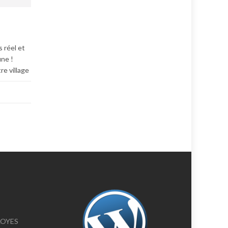
 réel et
une !
re village
ELOYES