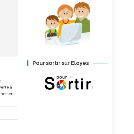
Pour sortir sur Eloyes
e
verte à
gnement