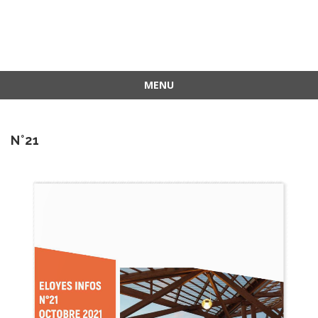
MENU
Aller
au
contenu
N°21