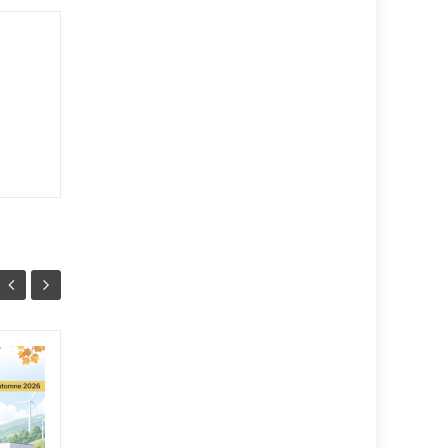
Arrêté préfectoral
09
01
n°281 du 16 juillet
JUIL
2026 portant sur la
JUIL
restriction