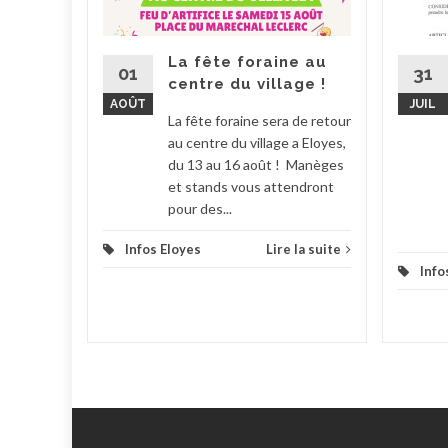
10 sont
és en
La fête foraine au
flexes :
01
31
centre du village !
.
AOÛT
JUIL
La fête foraine sera de retour
la suite
au centre du village a Eloyes,
du 13 au 16 août ! Manèges
et stands vous attendront
pour des...
Infos Eloyes
Lire la suite
Info