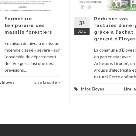
Fermeture
Réduisez vos
31
temporaire des
factures d’éner
massifs forestiers
JUIL
grâce à l’achat
groupé d’Eloyes
En raison du niveau de risque
incendie classé « sévère » sur
La commune d’Eloyes 
l'ensemble du département
en partenariat avec
des Vosges, ainsi que des
Achetons Groupé, un
prévisions...
groupé d’électricité e
naturel.Cette opératio
s Eloyes
Lire la suite
Infos Eloyes
Lire l