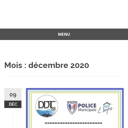
MENU
Aller
au
contenu
Mois :
décembre 2020
09
DÉC