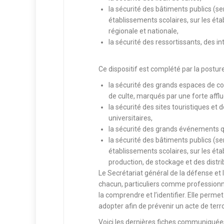
la sécurité des bâtiments publics (ser
établissements scolaires, sur les ét
régionale et nationale,
la sécurité des ressortissants, des in
Ce dispositif est complété par la postur
la sécurité des grands espaces de co
de culte, marqués par une forte afflu
la sécurité des sites touristiques et 
universitaires,
la sécurité des grands événements qu
la sécurité des bâtiments publics (ser
établissements scolaires, sur les éta
production, de stockage et des distri
Le Secrétariat général de la défense et
chacun, particuliers comme professionn
la comprendre et l’identifier. Elle perm
adopter afin de prévenir un acte de terr
Voici les dernières fiches communiquées