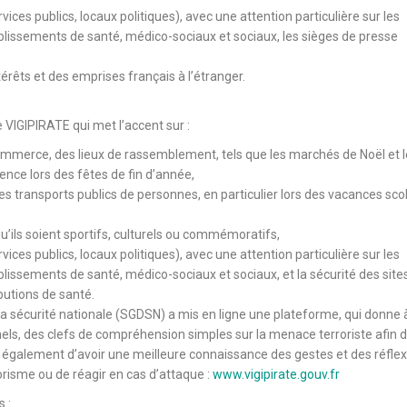
vices publics, locaux politiques), avec une attention particulière sur les
ablissements de santé, médico-sociaux et sociaux, les sièges de presse
térêts et des emprises français à l’étranger.
e VIGIPIRATE qui met l’accent sur :
mmerce, des lieux de rassemblement, tels que les marchés de Noël et l
ence lors des fêtes de fin d’année,
des transports publics de personnes, en particulier lors des vacances scol
’ils soient sportifs, culturels ou commémoratifs,
vices publics, locaux politiques), avec une attention particulière sur les
blissements de santé, médico-sociaux et sociaux, et la sécurité des site
butions de santé.
 la sécurité nationale (SGDSN) a mis en ligne une plateforme, qui donne 
els, des clefs de compréhension simples sur la menace terroriste afin 
et également d’avoir une meilleure connaissance des gestes et des réfle
orisme ou de réagir en cas d’attaque :
www.vigipirate.gouv.fr
 :