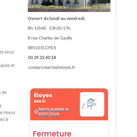
Ouvert du lundi au vendredi,
8h-11h45 13h30-17h
8 rue Charles de Gaulle
88510 ELOYES
es lieux
03 29 32 40 18
aires et
contact.mairie@eloyes.fr
s de
à
de mieux
xes à