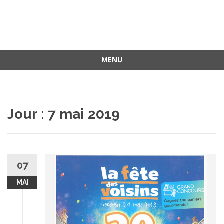
MENU
Aller
au
contenu
Jour :
7 mai 2019
07
MAI