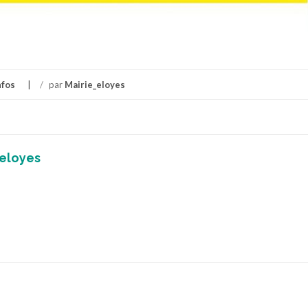
nfos
/
par
Mairie_eloyes
_eloyes