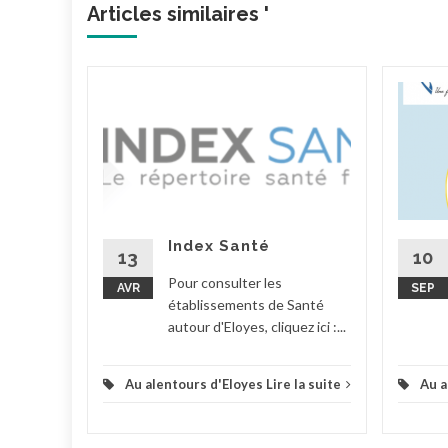
Articles similaires '
ainte
les
Index Santé
la suite
13
10
Pour consulter les
AVR
SEP
établissements de Santé
autour d'Eloyes, cliquez ici :...
Au alentours d'Eloyes
Lire la suite
Au a