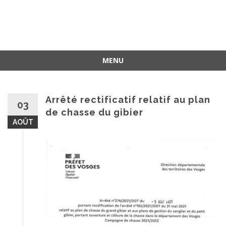
MENU
Aller
au
contenu
Arrêté rectificatif relatif au plan
03
de chasse du gibier
AOÛT