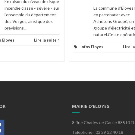
En raison du niveau de risque
incendie classé « sévère » sur
La commune d’Eloyes 
l'ensemble du département
en partenariat avec
des Vosges, ainsi que des
Achetons Groupé, un
prévisions...
groupé d’électricité e
naturel.Cette opératio
s Eloyes
Lire la suite
Infos Eloyes
Lire l
OK
MAIRIE D’ELOYES
8 Rue Charles de Gaulle 88510 
Téléphone : 03 29 32 40 18