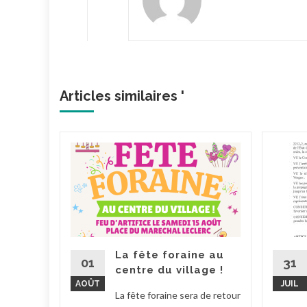
Articles similaires '
éviter
 feu
10 sont
és en
La fête foraine au
flexes :
01
31
centre du village !
.
AOÛT
JUIL
La fête foraine sera de retour
la suite