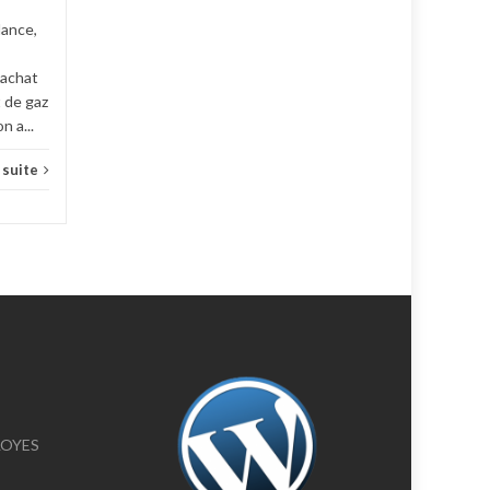
Lien pour consulter...
lance,
Infos Eloyes
Lire la suite
 achat
t de gaz
n a...
a suite
ELOYES