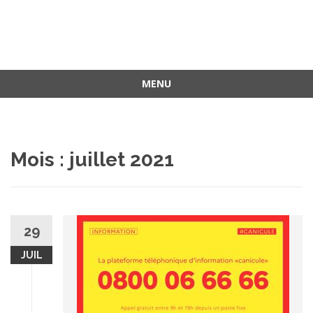
MENU
Aller
au
contenu
Mois :
juillet 2021
29
JUIL