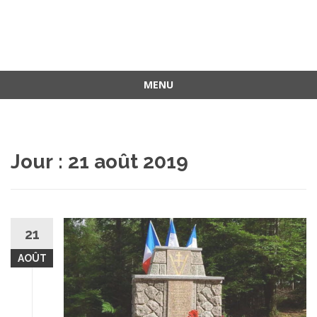
MENU
Aller
au
contenu
Jour :
21 août 2019
21
AOÛT