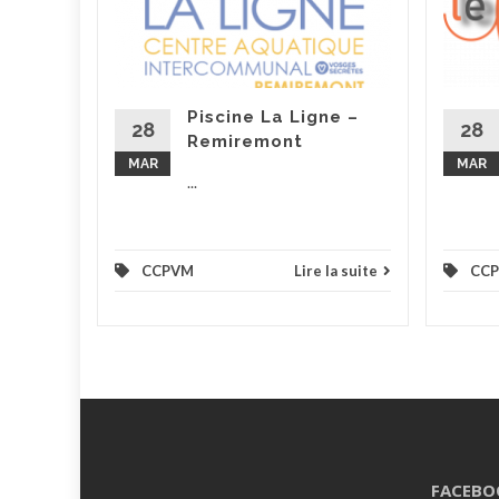
tes vos
t la
que et
..
Piscine La Ligne –
la suite
28
28
Remiremont
MAR
MAR
...
CCPVM
Lire la suite
CC
FACEBO